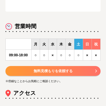
営業時間
月
火
水
木
金
土
日
祝
09:00-18:00
○
○
×
○
○
○
×
×
無料見積もりを依頼する
※些細なことからお気軽にご相談ください。
アクセス