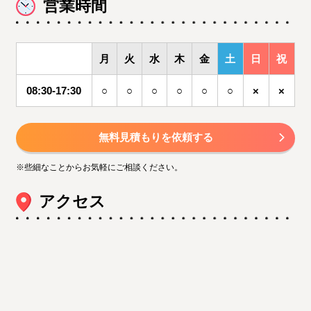
営業時間
月
火
水
木
金
土
日
祝
08:30-17:30
○
○
○
○
○
○
×
×
無料見積もりを依頼する
※些細なことからお気軽にご相談ください。
アクセス