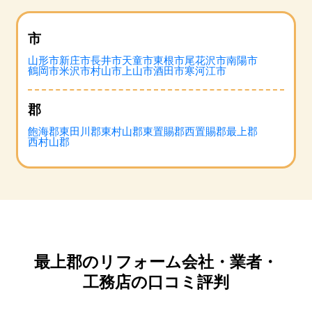
市
山形市
新庄市
長井市
天童市
東根市
尾花沢市
南陽市
鶴岡市
米沢市
村山市
上山市
酒田市
寒河江市
郡
飽海郡
東田川郡
東村山郡
東置賜郡
西置賜郡
最上郡
西村山郡
最上郡のリフォーム会社・業者・
工務店の口コミ評判