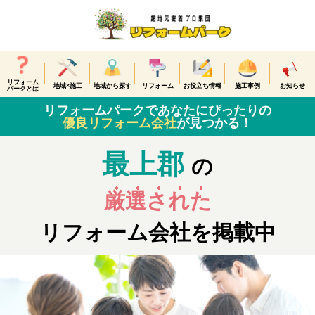
リフォーム
地域×施工
地域から探す
リフォーム
お役立ち情報
施工事例
お知らせ
パークとは
リフォームパークであなたにぴったりの
優良リフォーム会社
が見つかる！
最上郡
の
厳選された
リフォーム会社を掲載中