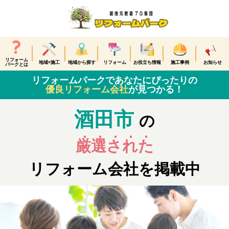
リフォーム
地域×施工
地域から探す
リフォーム
お役立ち情報
施工事例
お知らせ
パークとは
リフォームパークであなたにぴったりの
優良リフォーム会社
が見つかる！
酒田市
の
厳選された
リフォーム会社を掲載中