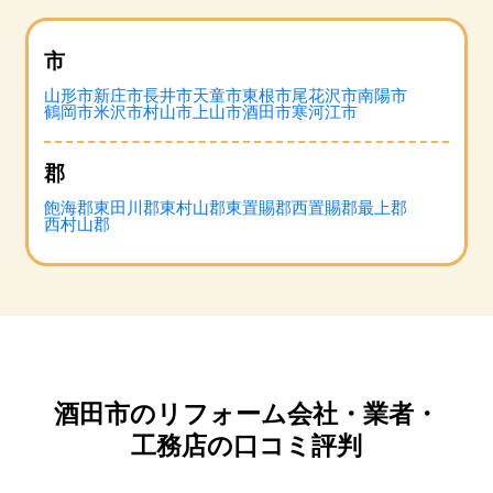
市
山形市
新庄市
長井市
天童市
東根市
尾花沢市
南陽市
鶴岡市
米沢市
村山市
上山市
酒田市
寒河江市
郡
飽海郡
東田川郡
東村山郡
東置賜郡
西置賜郡
最上郡
西村山郡
酒田市のリフォーム会社・業者・
工務店の口コミ評判