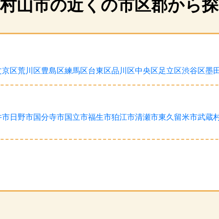
東村山市の近くの市区郡から探
文京区
荒川区
豊島区
練馬区
台東区
品川区
中央区
足立区
渋谷区
墨
井市
日野市
国分寺市
国立市
福生市
狛江市
清瀬市
東久留米市
武蔵