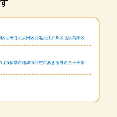
す
田区
世田谷区
大田区
目黒区
江戸川区
北区
葛飾区
村山市
多摩市
稲城市
羽村市
あきる野市
八王子市