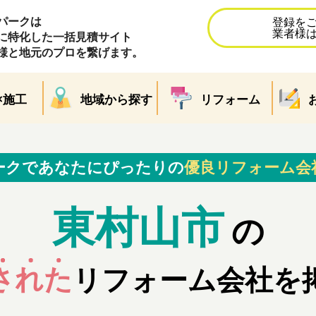
パークは
登録を
業者様
に特化した一括見積サイト
様と地元のプロを繋げます。
×施工
地域から探す
リフォーム
ークであなたにぴったりの
優良リフォーム会
東村山市
の
された
リフォーム会社を