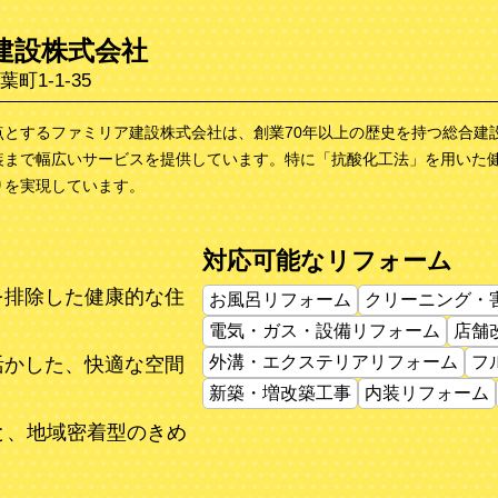
建設株式会社
町1-1-35
点とするファミリア建設株式会社は、創業70年以上の歴史を持つ総合建
装まで幅広いサービスを提供しています。特に「抗酸化工法」を用いた
りを実現しています。
対応可能なリフォーム
を排除した健康的な住
お風呂リフォーム
クリーニング・
電気・ガス・設備リフォーム
店舗
外溝・エクステリアリフォーム
フ
活かした、快適な空間
新築・増改築工事
内装リフォーム
と、地域密着型のきめ