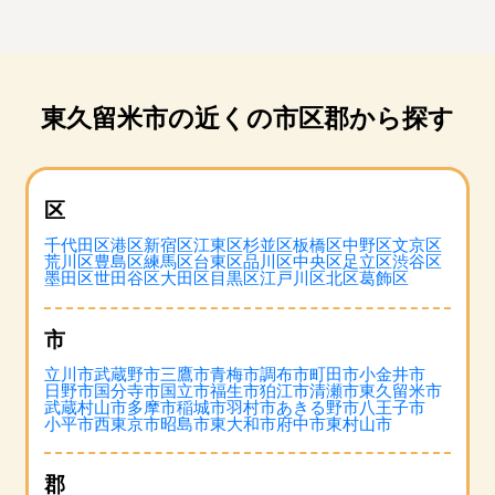
東久留米市の近くの市区郡から探す
区
千代田区
港区
新宿区
江東区
杉並区
板橋区
中野区
文京区
荒川区
豊島区
練馬区
台東区
品川区
中央区
足立区
渋谷区
墨田区
世田谷区
大田区
目黒区
江戸川区
北区
葛飾区
市
立川市
武蔵野市
三鷹市
青梅市
調布市
町田市
小金井市
日野市
国分寺市
国立市
福生市
狛江市
清瀬市
東久留米市
武蔵村山市
多摩市
稲城市
羽村市
あきる野市
八王子市
小平市
西東京市
昭島市
東大和市
府中市
東村山市
郡