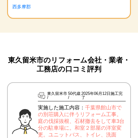
西多摩郡
東久留米市のリフォーム会社・業者・
工務店の口コミ評判
東久留米市
50代歳
2025年06月12日施工完
了
実施した施工内容：
千葉県館山市で
の別荘購入に伴うリフォーム工事。
庭の伐採抜根、石材撤去をして車3台
分の駐車場に。和室２部屋の洋室変
更。ユニットバス、トイレ、洗面