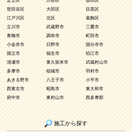
足立区
渋谷区
墨田区
世田谷区
大田区
目黒区
江戸川区
北区
葛飾区
立川市
武蔵野市
三鷹市
青梅市
調布市
町田市
小金井市
日野市
国分寺市
国立市
福生市
狛江市
清瀬市
東久留米市
武蔵村山市
多摩市
稲城市
羽村市
あきる野市
八王子市
小平市
西東京市
昭島市
東大和市
府中市
東村山市
西多摩郡
施工から探す