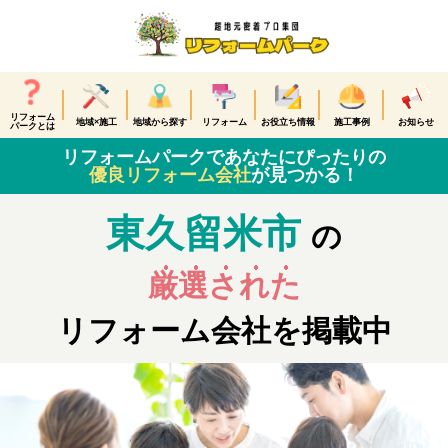
リフォーム
地域×施工
地域から探す
リフォーム
お役立ち情報
施工事例
お知らせ
パークとは
リフォームパークであなたにぴったりの
優良リフォーム会社
が見つかる！
東久留米市
の
厳選された
リフォーム会社を掲載中