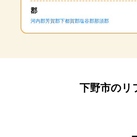
郡
河内郡
芳賀郡
下都賀郡
塩谷郡
那須郡
下野市のリ