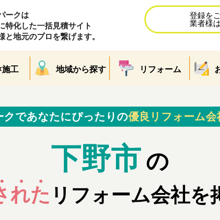
パークは
登録を
業者様
に特化した一括見積サイト
様と地元のプロを繋げます。
×施工
地域から探す
リフォーム
ークであなたにぴったりの
優良リフォーム会
下野市
の
された
リフォーム会社を