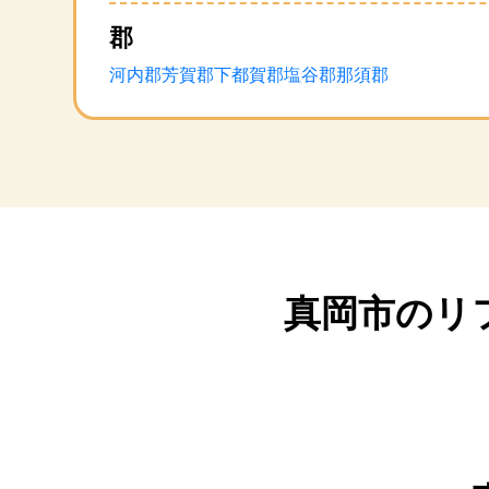
郡
河内郡
芳賀郡
下都賀郡
塩谷郡
那須郡
真岡市のリ