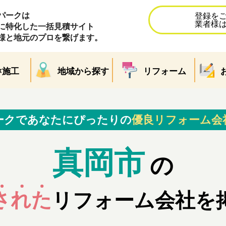
パークは
登録を
業者様
に特化した一括見積サイト
様と地元のプロを繋げます。
×施工
地域から探す
リフォーム
ークであなたにぴったりの
優良リフォーム会
真岡市
の
された
リフォーム会社を