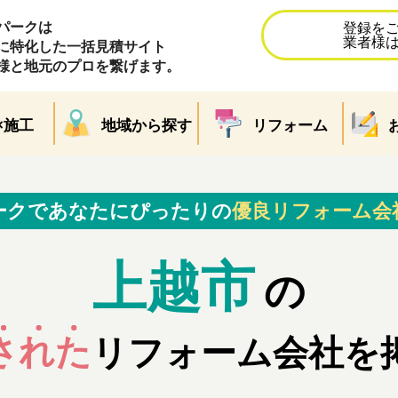
パークは
登録を
業者様
に特化した一括見積サイト
様と地元のプロを繋げます。
×施工
地域から探す
リフォーム
ークであなたにぴったりの
優良リフォーム会
上越市
の
された
リフォーム会社を