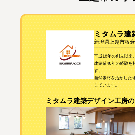
ミタムラ建
新潟県上越市板倉区
平成18年の創立以
建築業40年の経験
す。
自然素材を活かした
しています。
ミタムラ建築デザイン工房の