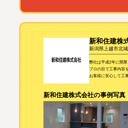
新和住建株
新潟県上越市北城町2
弊社は平成2年に開
プロの目で工事内容
お客様に安心して工
新和住建株式会社の事例写真