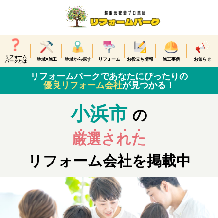
リフォーム
地域×施工
地域から探す
リフォーム
お役立ち情報
施工事例
お知らせ
パークとは
リフォームパークであなたにぴったりの
優良リフォーム会社
が見つかる！
小浜市
の
厳選された
リフォーム会社を掲載中