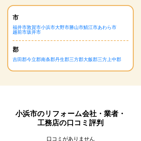
市
福井市
敦賀市
小浜市
大野市
勝山市
鯖江市
あわら市
越前市
坂井市
郡
吉田郡
今立郡
南条郡
丹生郡
三方郡
大飯郡
三方上中郡
小浜市のリフォーム会社・業者・
工務店の口コミ評判
口コミがありません