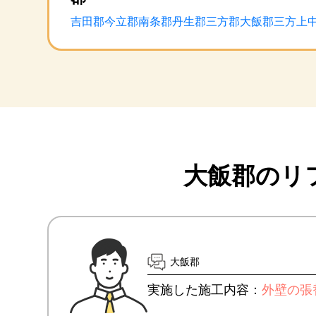
吉田郡
今立郡
南条郡
丹生郡
三方郡
大飯郡
三方上
大飯郡のリ
大飯郡
実施した施工内容：
外壁の張