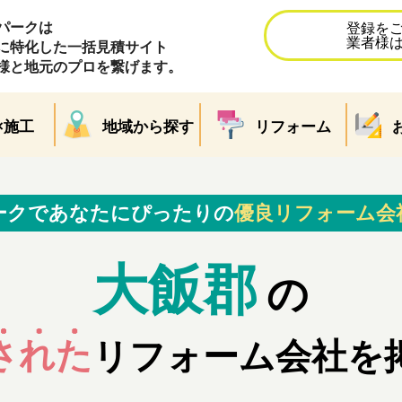
パークは
登録を
業者様
に特化した一括見積サイト
様と地元のプロを繋げます。
×施工
地域から探す
リフォーム
ークであなたにぴったりの
優良リフォーム会
大飯郡
の
された
リフォーム会社を