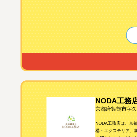
NODA工務
京都府舞鶴市字久田
NODA工務店は、
構・エクステリア、