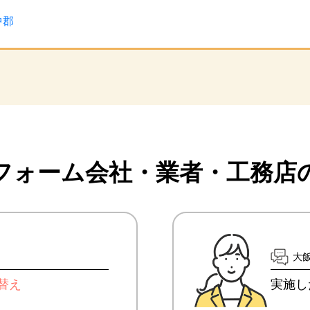
中郡
フォーム会社・業者・
工務店
大
替え
実施し