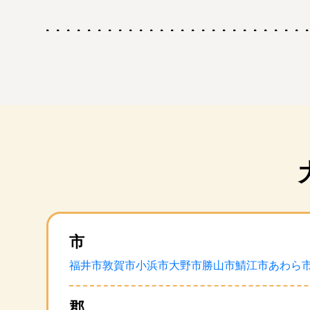
市
福井市
敦賀市
小浜市
大野市
勝山市
鯖江市
あわら
郡