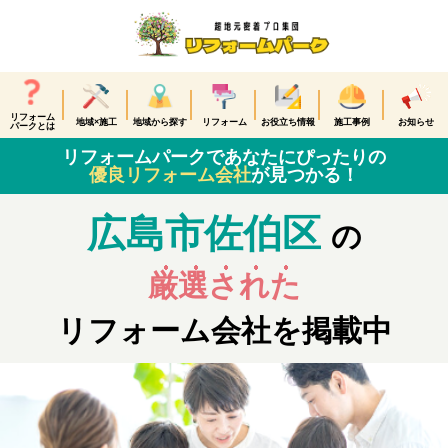
リフォーム
地域×施工
地域から探す
リフォーム
お役立ち情報
施工事例
お知らせ
パークとは
リフォームパークであなたにぴったりの
優良リフォーム会社
が見つかる！
広島市佐伯区
の
厳選された
リフォーム会社を掲載中