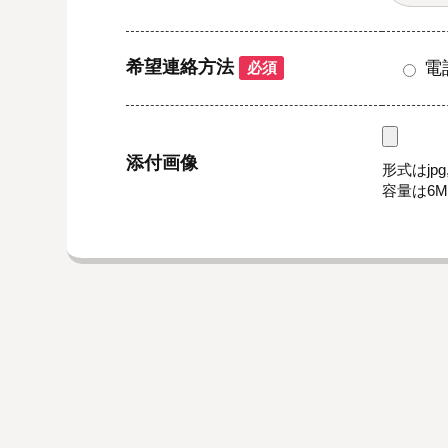
希望連絡方法
電
必須
添付画像
形式はjpg,
容量は6