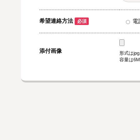
希望連絡方法
電
必須
添付画像
形式はjpg,
容量は6