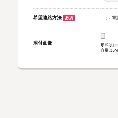
希望連絡方法
電
必須
添付画像
形式はjpg,
容量は6