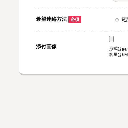
希望連絡方法
電
必須
添付画像
形式はjpg,
容量は6