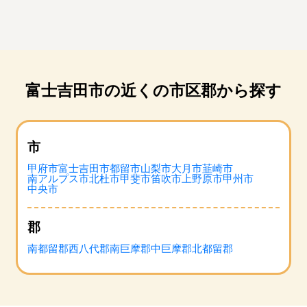
富士吉田市の近くの市区郡から探す
市
甲府市
富士吉田市
都留市
山梨市
大月市
韮崎市
南アルプス市
北杜市
甲斐市
笛吹市
上野原市
甲州市
中央市
郡
南都留郡
西八代郡
南巨摩郡
中巨摩郡
北都留郡