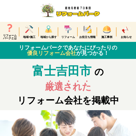
リフォーム
地域×施工
地域から探す
リフォーム
お役立ち情報
施工事例
お知らせ
パークとは
リフォームパークであなたにぴったりの
優良リフォーム会社
が見つかる！
富士吉田市
の
厳選された
リフォーム会社を掲載中