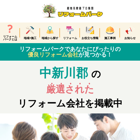
リフォーム
地域×施工
地域から探す
リフォーム
お役立ち情報
施工事例
お知らせ
パークとは
リフォームパークであなたにぴったりの
優良リフォーム会社
が見つかる！
中新川郡
の
厳選された
リフォーム会社を掲載中