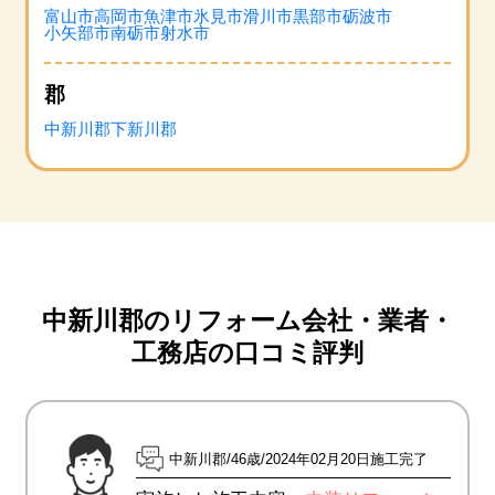
富山市
高岡市
魚津市
氷見市
滑川市
黒部市
砺波市
小矢部市
南砺市
射水市
郡
中新川郡
下新川郡
中新川郡のリフォーム会社・業者・
工務店の口コミ評判
中新川郡
46歳
2024年02月20日施工完了