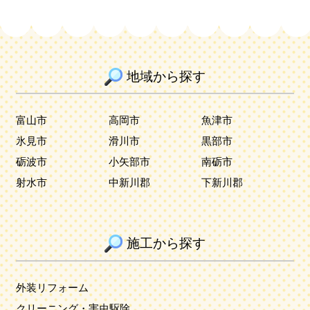
地域から探す
富山市
高岡市
魚津市
氷見市
滑川市
黒部市
砺波市
小矢部市
南砺市
射水市
中新川郡
下新川郡
施工から探す
外装リフォーム
クリーニング・害虫駆除