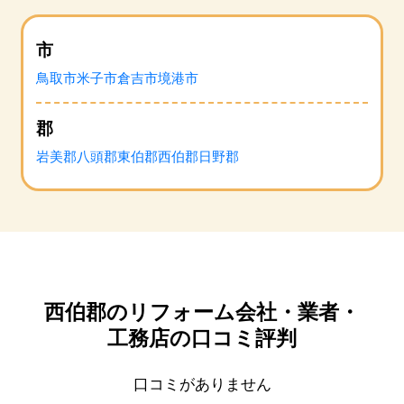
市
鳥取市
米子市
倉吉市
境港市
郡
岩美郡
八頭郡
東伯郡
西伯郡
日野郡
西伯郡のリフォーム会社・業者・
工務店の口コミ評判
口コミがありません