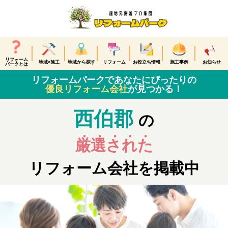
リフォーム
地域×施工
地域から探す
リフォーム
お役立ち情報
施工事例
お知らせ
パークとは
リフォームパークであなたにぴったりの
優良リフォーム会社
が見つかる！
西伯郡
の
厳選された
リフォーム会社を掲載中