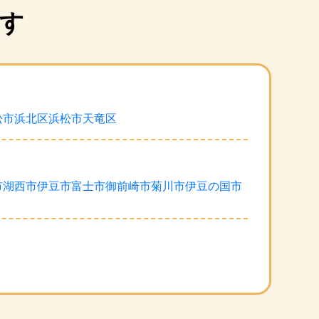
す
松市浜北区
浜松市天竜区
市
湖西市
伊豆市
富士市
御前崎市
菊川市
伊豆の国市