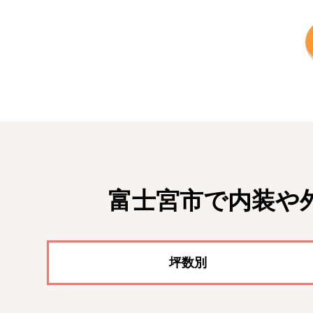
富士宮市で内装や
坪数別