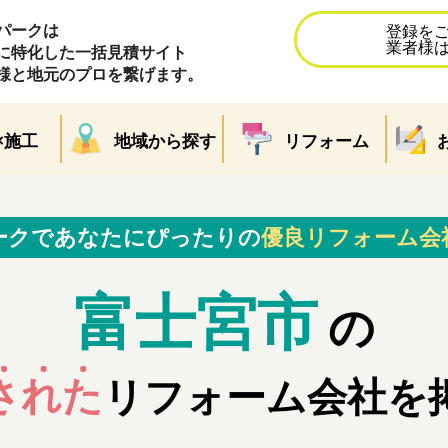
パークは
登録を
業者様
に特化した一括見積サイト
様と地元のプロを繋げます。
×施工
地域から探す
リフォーム
ークであなたにぴったりの
優良リフォーム会
富士宮市
の
された
リフォーム会社を