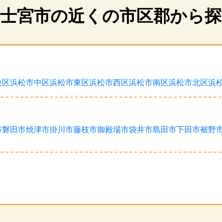
富士宮市の近くの市区郡から探
央区
浜松市中区
浜松市東区
浜松市西区
浜松市南区
浜松市北区
浜
市
磐田市
焼津市
掛川市
藤枝市
御殿場市
袋井市
島田市
下田市
裾野