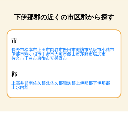
下伊那郡の近くの市区郡から探す
市
長野市
松本市
上田市
岡谷市
飯田市
諏訪市
須坂市
小諸市
伊那市
駒ヶ根市
中野市
大町市
飯山市
茅野市
塩尻市
佐久市
千曲市
東御市
安曇野市
郡
上高井郡
南佐久郡
北佐久郡
諏訪郡
上伊那郡
下伊那郡
上水内郡