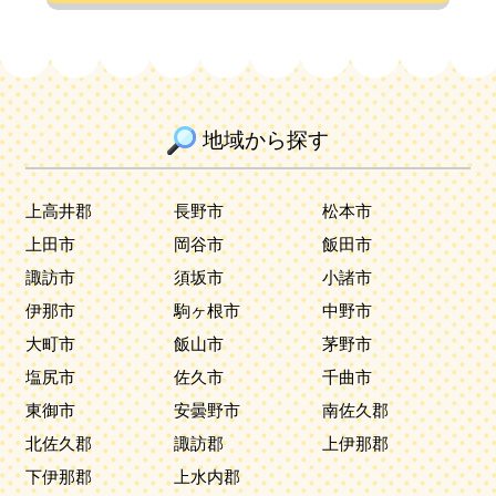
地域から探す
上高井郡
長野市
松本市
上田市
岡谷市
飯田市
諏訪市
須坂市
小諸市
伊那市
駒ヶ根市
中野市
大町市
飯山市
茅野市
塩尻市
佐久市
千曲市
東御市
安曇野市
南佐久郡
北佐久郡
諏訪郡
上伊那郡
下伊那郡
上水内郡