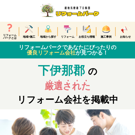
リフォーム
地域×施工
地域から探す
リフォーム
お役立ち情報
施工事例
お知らせ
パークとは
リフォームパークであなたにぴったりの
優良リフォーム会社
が見つかる！
下伊那郡
の
厳選された
リフォーム会社を掲載中