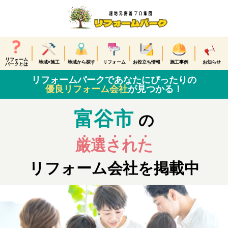
リフォーム
地域×施工
地域から探す
リフォーム
お役立ち情報
施工事例
お知らせ
パークとは
リフォームパークであなたにぴったりの
優良リフォーム会社
が見つかる！
富谷市
の
厳選された
リフォーム会社を掲載中