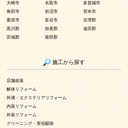
大崎市
名取市
多賀城市
角田市
岩沼市
登米市
栗原市
富谷市
亘理郡
黒川郡
加美郡
遠田郡
宮城郡
柴田郡
施工から探す
店舗改装
解体リフォーム
外溝・エクステリアリフォーム
内装リフォーム
外装リフォーム
クリーニング・害虫駆除