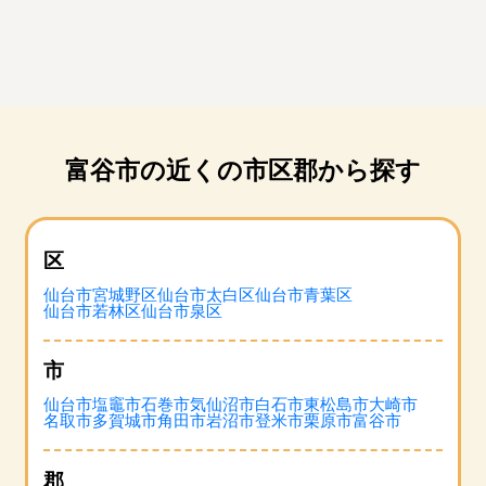
富谷市の近くの市区郡から探す
区
仙台市宮城野区
仙台市太白区
仙台市青葉区
仙台市若林区
仙台市泉区
市
仙台市
塩竈市
石巻市
気仙沼市
白石市
東松島市
大崎市
名取市
多賀城市
角田市
岩沼市
登米市
栗原市
富谷市
郡