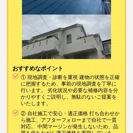
おすすめなポイント
① 現地調査・診断を重視 建物の状態を正確
に把握するため、事前の現地調査を丁寧に
行います。 劣化状況や必要な補修内容を分
かりやすくご説明し、無駄のないご提案を
いたします。
② 自社施工で安心・適正価格 打ち合わせか
ら施工、アフターフォローまで自社で一貫
対応。 中間マージンが発生しないため、品