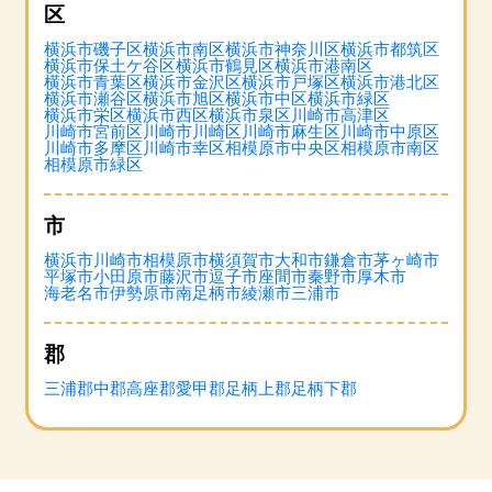
区
横浜市磯子区
横浜市南区
横浜市神奈川区
横浜市都筑区
横浜市保土ケ谷区
横浜市鶴見区
横浜市港南区
横浜市青葉区
横浜市金沢区
横浜市戸塚区
横浜市港北区
横浜市瀬谷区
横浜市旭区
横浜市中区
横浜市緑区
横浜市栄区
横浜市西区
横浜市泉区
川崎市高津区
川崎市宮前区
川崎市川崎区
川崎市麻生区
川崎市中原区
川崎市多摩区
川崎市幸区
相模原市中央区
相模原市南区
相模原市緑区
市
横浜市
川崎市
相模原市
横須賀市
大和市
鎌倉市
茅ヶ崎市
平塚市
小田原市
藤沢市
逗子市
座間市
秦野市
厚木市
海老名市
伊勢原市
南足柄市
綾瀬市
三浦市
郡
三浦郡
中郡
高座郡
愛甲郡
足柄上郡
足柄下郡