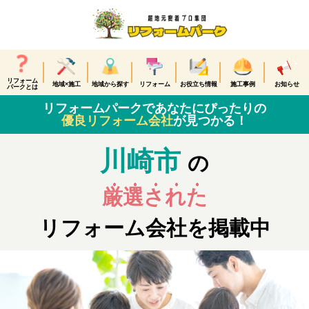
リフォーム
地域×施工
地域から探す
リフォーム
お役立ち情報
施工事例
お知らせ
パークとは
リフォームパークであなたにぴったりの
優良リフォーム会社
が見つかる！
川崎市
の
厳選された
リフォーム会社を掲載中