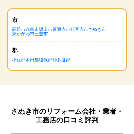
市
高松市
丸亀市
坂出市
善通寺市
観音寺市
さぬき市
東かがわ市
三豊市
郡
小豆郡
木田郡
綾歌郡
仲多度郡
さぬき市のリフォーム会社・業者・
工務店の口コミ評判