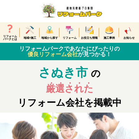
リフォーム
地域×施工
地域から探す
リフォーム
お役立ち情報
施工事例
お知らせ
パークとは
リフォームパークであなたにぴったりの
優良リフォーム会社
が見つかる！
さぬき市
の
厳選された
リフォーム会社を掲載中