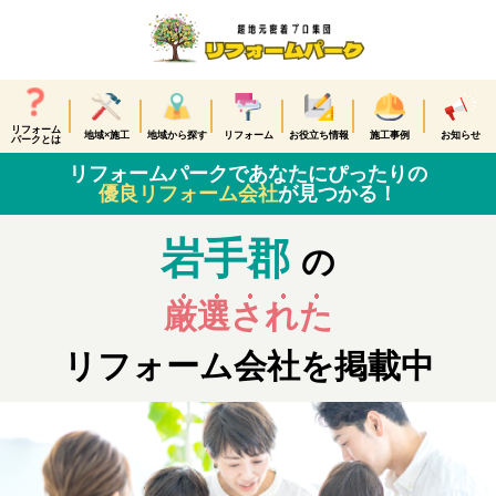
リフォーム
地域×施工
地域から探す
リフォーム
お役立ち情報
施工事例
お知らせ
パークとは
リフォームパークであなたにぴったりの
優良リフォーム会社
が見つかる！
岩手郡
の
厳選された
リフォーム会社を掲載中