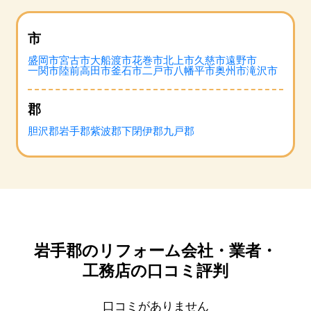
市
盛岡市
宮古市
大船渡市
花巻市
北上市
久慈市
遠野市
一関市
陸前高田市
釜石市
二戸市
八幡平市
奥州市
滝沢市
郡
胆沢郡
岩手郡
紫波郡
下閉伊郡
九戸郡
岩手郡のリフォーム会社・業者・
工務店の口コミ評判
口コミがありません