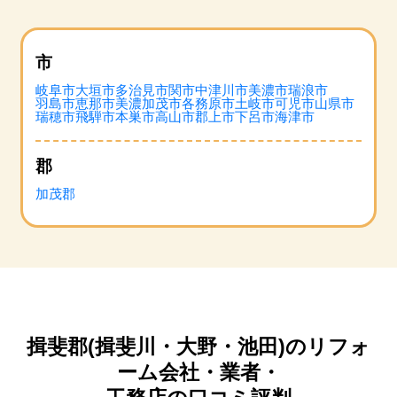
市
岐阜市
大垣市
多治見市
関市
中津川市
美濃市
瑞浪市
羽島市
恵那市
美濃加茂市
各務原市
土岐市
可児市
山県市
瑞穂市
飛騨市
本巣市
高山市
郡上市
下呂市
海津市
郡
加茂郡
揖斐郡(揖斐川・大野・池田)のリフォ
ーム会社・業者・