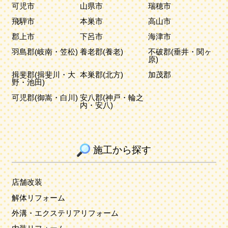
可児市
山県市
瑞穂市
飛騨市
本巣市
高山市
郡上市
下呂市
海津市
羽島郡(岐南・笠松)
養老郡(養老)
不破郡(垂井・関ヶ
原)
揖斐郡(揖斐川・大
本巣郡(北方)
加茂郡
野・池田)
可児郡(御嵩・白川)
安八郡(神戸・輪之
内・安八)
施工から探す
店舗改装
解体リフォーム
外溝・エクステリアリフォーム