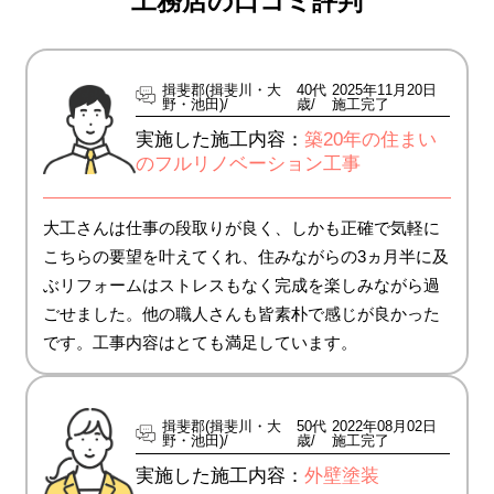
工務店の口コミ評判
揖斐郡(揖斐川・大
40代
2025年11月20日
野・池田)
歳
施工完了
実施した施工内容：
築20年の住まい
のフルリノベーション工事
大工さんは仕事の段取りが良く、しかも正確で気軽に
こちらの要望を叶えてくれ、住みながらの3ヵ月半に及
ぶリフォームはストレスもなく完成を楽しみながら過
ごせました。他の職人さんも皆素朴で感じが良かった
です。工事内容はとても満足しています。
揖斐郡(揖斐川・大
50代
2022年08月02日
野・池田)
歳
施工完了
実施した施工内容：
外壁塗装