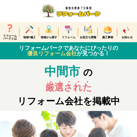
リフォーム
地域×施工
地域から探す
リフォーム
お役立ち情報
施工事例
お知らせ
パークとは
リフォームパークであなたにぴったりの
優良リフォーム会社
が見つかる！
中間市
の
厳選された
リフォーム会社を掲載中