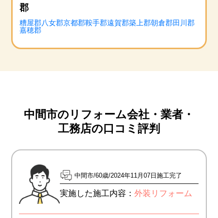
郡
糟屋郡
八女郡
京都郡
鞍手郡
遠賀郡
築上郡
朝倉郡
田川郡
嘉穂郡
中間市のリフォーム会社・業者・
工務店の口コミ評判
中間市
60歳
2024年11月07日施工完了
実施した施工内容：
外装リフォーム