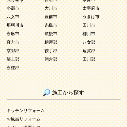
小郡市
大川市
太宰府市
八女市
豊前市
うきは市
那珂川市
糸島市
田川市
嘉麻市
筑後市
柳川市
直方市
糟屋郡
八女郡
京都郡
鞍手郡
遠賀郡
築上郡
朝倉郡
田川郡
嘉穂郡
施工から探す
キッチンリフォーム
お風呂リフォーム