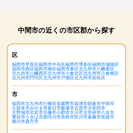
中間市の近くの市区郡から探す
区
福岡市早良区
福岡市中央区
福岡市博多区
福岡市城南区
福岡市西区
福岡市南区
福岡市東区
北九州市八幡東区
北九州市八幡西区
北九州市小倉北区
北九州市小倉南区
北九州市門司区
北九州市戸畑区
北九州市若松区
市
福岡市
北九州市
行橋市
筑紫野市
福津市
朝倉市
中間市
久留米市
みやま市
春日市
飯塚市
古賀市
大牟田市
大野城市
宮若市
宗像市
小郡市
大川市
太宰府市
八女市
豊前市
うきは市
那珂川市
糸島市
田川市
嘉麻市
筑後市
柳川市
直方市