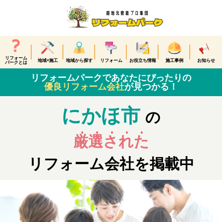
リフォーム
地域×施工
地域から探す
リフォーム
お役立ち情報
施工事例
お知らせ
パークとは
リフォームパークであなたにぴったりの
優良リフォーム会社
が見つかる！
にかほ市
の
厳選された
リフォーム会社を掲載中