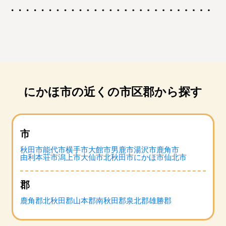
にかほ市の近くの市区郡から探す
市
秋田市
能代市
横手市
大館市
男鹿市
湯沢市
鹿角市
由利本荘市
潟上市
大仙市
北秋田市
にかほ市
仙北市
郡
鹿角郡
北秋田郡
山本郡
南秋田郡
泉北郡
雄勝郡