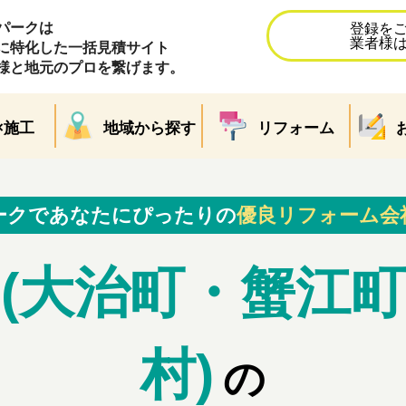
パークは
登録を
業者様
に特化した一括見積サイト
様と地元のプロを繋げます。
×施工
地域から探す
リフォーム
ークであなたにぴったりの
優良リフォーム会
(大治町・蟹江
村)
の