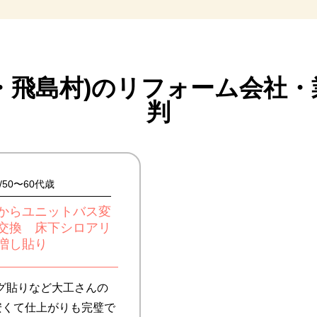
・飛島村)のリフォーム会社・
判
50〜60代歳
からユニットバス変
交換 床下シロアリ
増し貼り
グ貼りなど大工さんの
安くて仕上がりも完璧で