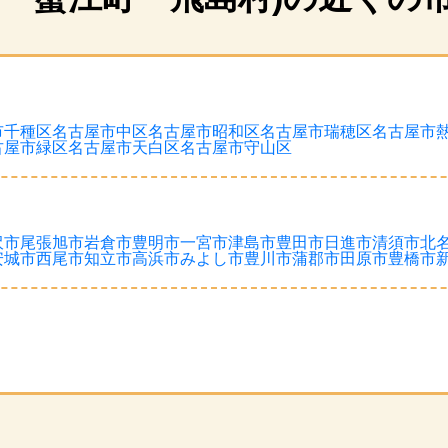
市千種区
名古屋市中区
名古屋市昭和区
名古屋市瑞穂区
名古屋市
古屋市緑区
名古屋市天白区
名古屋市守山区
沢市
尾張旭市
岩倉市
豊明市
一宮市
津島市
豊田市
日進市
清須市
北
安城市
西尾市
知立市
高浜市
みよし市
豊川市
蒲郡市
田原市
豊橋市