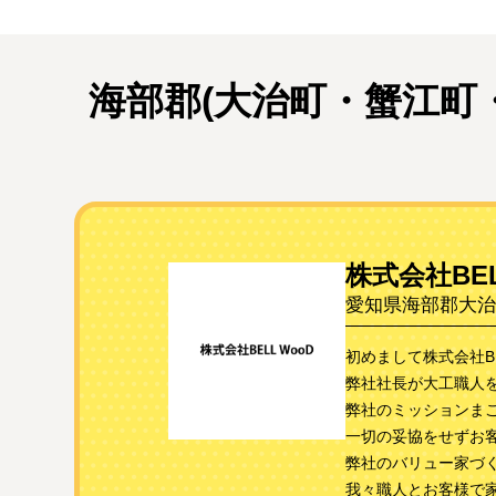
海部郡(大治町・蟹江町
株式会社BEL
愛知県海部郡大治
初めまして株式会社BE
弊社社長が大工職人
弊社のミッションま
一切の妥協をせずお
弊社のバリュー家づ
我々職人とお客様で