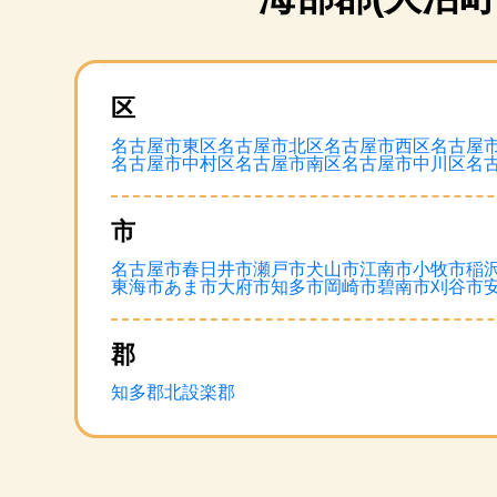
区
名古屋市東区
名古屋市北区
名古屋市西区
名古屋
名古屋市中村区
名古屋市南区
名古屋市中川区
名
市
名古屋市
春日井市
瀬戸市
犬山市
江南市
小牧市
稲
東海市
あま市
大府市
知多市
岡崎市
碧南市
刈谷市
郡
知多郡
北設楽郡